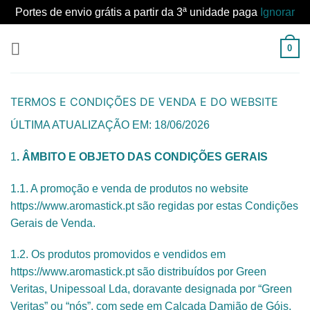
Portes de envio grátis a partir da 3ª unidade paga
Ignorar
Skip
0
to
content
TERMOS E CONDIÇÕES DE VENDA E DO WEBSITE
ÚLTIMA ATUALIZAÇÃO EM: 18/06/2026
1
. ÂMBITO E OBJETO DAS CONDIÇÕES GERAIS
1.1. A promoção e venda de produtos no website
https://www.aromastick.pt são regidas por estas Condições
Gerais de Venda.
1.2. Os produtos promovidos e vendidos em
https://www.aromastick.pt são distribuídos por Green
Veritas, Unipessoal Lda, doravante designada por “Green
Veritas” ou “nós”, com sede em Calçada Damião de Góis,