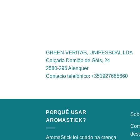
GREEN VERITAS, UNIPESSOAL LDA
Calçada Damião de Góis, 24
2580-296 Alenquer
Contacto telefónico: +351927665660
PORQUÊ USAR
Sob
AROMASTICK?
Como
des
AromaStick foi criado na crença