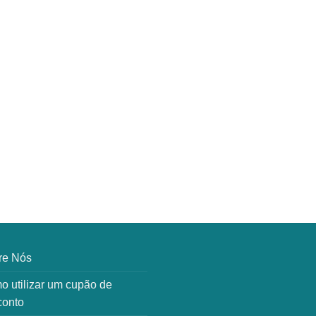
re Nós
 utilizar um cupão de
conto