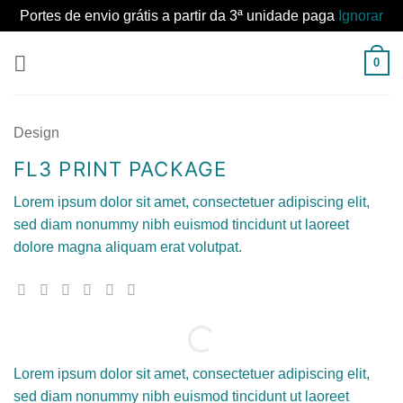
Portes de envio grátis a partir da 3ª unidade paga
Ignorar
Skip
0
to
content
Design
FL3 PRINT PACKAGE
Lorem ipsum dolor sit amet, consectetuer adipiscing elit,
sed diam nonummy nibh euismod tincidunt ut laoreet
dolore magna aliquam erat volutpat.
Lorem ipsum dolor sit amet, consectetuer adipiscing elit,
sed diam nonummy nibh euismod tincidunt ut laoreet